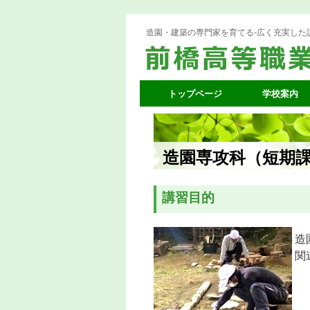
造園・建築の専門家を育てる-広く充実した
トップページ
学校案内
コ
ン
テ
造園専攻科（短期
ン
講習目的
ツ
へ
造
ス
関
キ
ッ