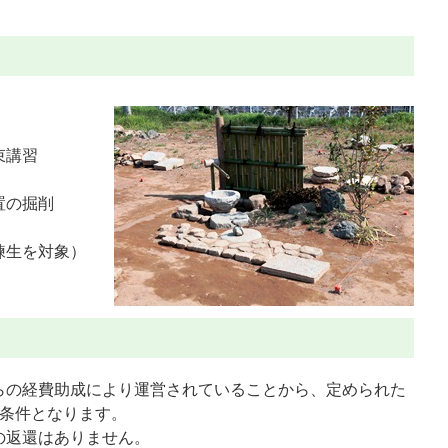
束講習
置の掘削
練生を対象）
らの経費助成により運営されていることから、定められた
が条件となります。
の返還はありません。