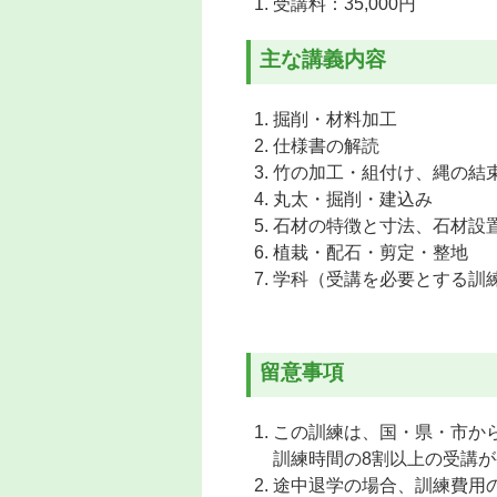
受講料：35,000円
主な講義内容
掘削・材料加工
仕様書の解読
竹の加工・組付け、縄の結
丸太・掘削・建込み
石材の特徴と寸法、石材設
植栽・配石・剪定・整地
学科（受講を必要とする訓
留意事項
この訓練は、国・県・市か
訓練時間の8割以上の受講
途中退学の場合、訓練費用