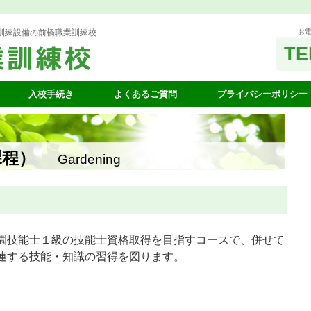
訓練設備の前橋職業訓練校
お電
TE
入校手続き
よくあるご質問
プライバシーポリシー
課程）
Gardening
園技能士１級の技能士資格取得を目指すコースで、併せて
連する技能・知識の習得を図ります。