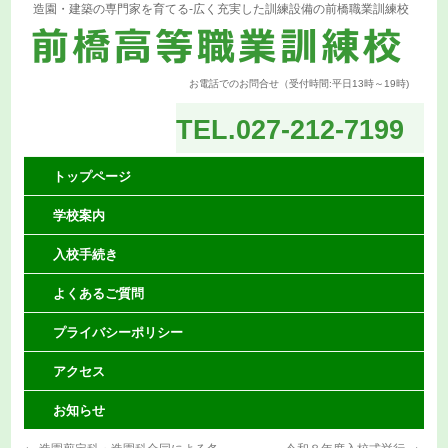
造園・建築の専門家を育てる-広く充実した訓練設備の前橋職業訓練校
お電話でのお問合せ（受付時間:平日13時～19時)
TEL.027-212-7199
トップページ
コ
学校案内
ン
テ
入校手続き
ン
よくあるご質問
ツ
プライバシーポリシー
へ
アクセス
ス
お知らせ
キ
←
造園剪定科・造園科合同による冬
令和８年度入校式挙行
→