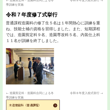
季訓練を実施
ッ
令和７年度修了式挙行
プ
普通課程造園科の修了生５名は１年間熱心に訓練を重
ね、技能士補の資格を習得しました。また、短期課程
では、造園剪定科９名、造園専攻科５名、内装仕上科
１１名が訓練を終了しました。
←
造園剪定科・造園科合同による冬
令和８年度入校式挙行
→
季訓練を実施